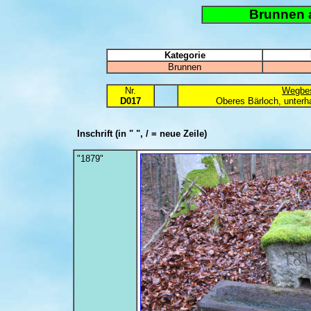
Brunnen 
Kategorie
Brunnen
Nr.
Wegbes
D017
Oberes Bärloch, unterh
Inschrift
(in " ", / = neue Zeile)
"1879"