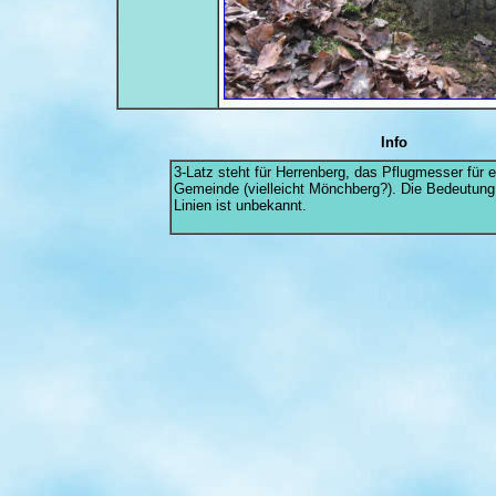
Info
3-Latz steht für Herrenberg, das Pflugmesser für e
Gemeinde (vielleicht Mönchberg?). Die Bedeutung
Linien ist unbekannt.