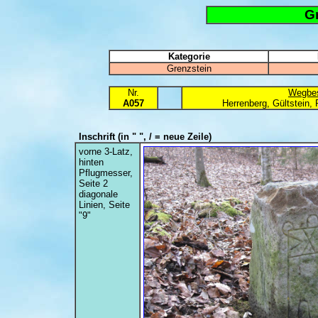
G
Kategorie
Grenzstein
Nr.
Wegbes
A057
Herrenberg, Gültstein,
Inschrift
(in " ", / = neue Zeile)
vorne 3-Latz,
hinten
Pflugmesser,
Seite 2
diagonale
Linien, Seite
"9"