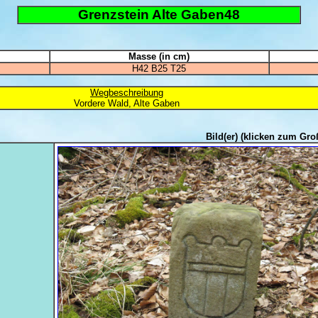
Grenzstein Alte Gaben48
Masse (in cm)
H42 B25 T25
Wegbeschreibung
Vordere Wald, Alte Gaben
Bild(er)
(klicken zum Gro