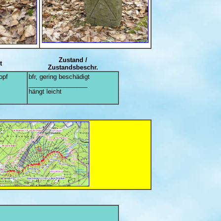
Zustand /
t
Zustandsbeschr.
opf
bfr, gering beschädigt
_________________
hängt leicht