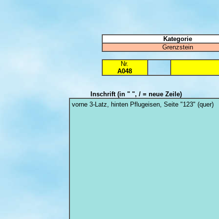
Kategorie
Grenzstein
Nr.
A048
Inschrift
(in " ", / = neue Zeile)
vorne 3-Latz, hinten Pflugeisen, Seite "123" (quer)