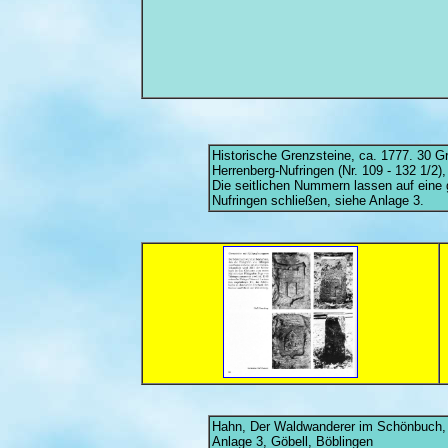
Historische Grenzsteine, ca. 1777. 30 Gr
Herrenberg-Nufringen (Nr. 109 - 132 1/2),
Die seitlichen Nummern lassen auf ein
Nufringen schließen, siehe Anlage 3.
Hahn, Der Waldwanderer im Schönbuch, 
Anlage 3, Göbell, Böblingen