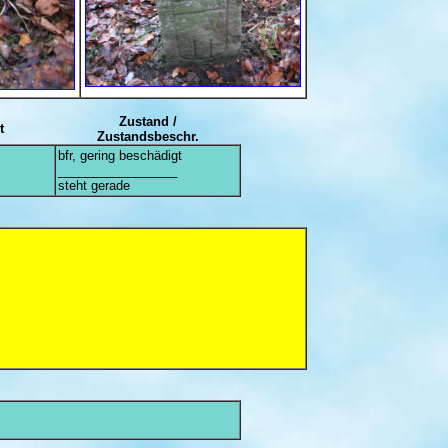
Zustand /
t
Zustandsbeschr.
bfr, gering beschädigt
_________________
steht gerade