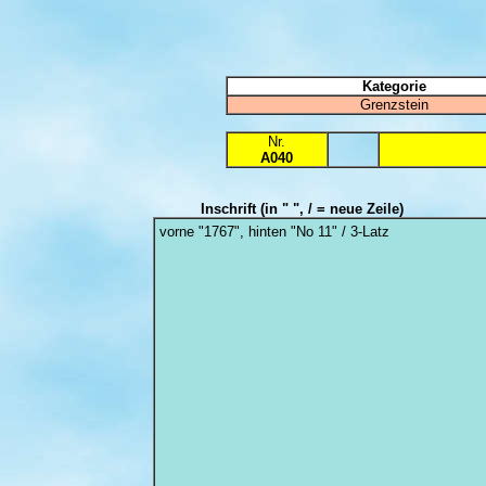
Kategorie
Grenzstein
Nr.
A040
Inschrift
(in " ", / = neue Zeile)
vorne "1767", hinten "No 11" / 3-Latz