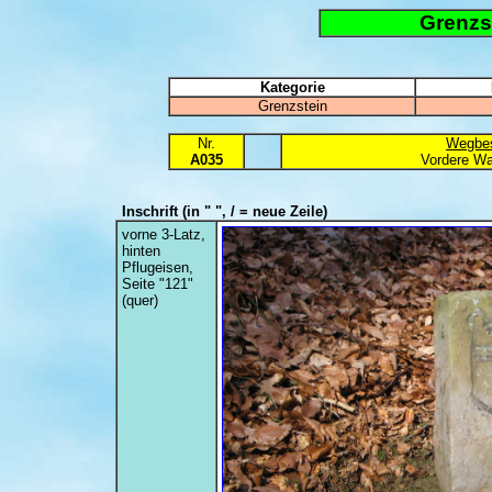
Grenzs
Kategorie
Grenzstein
Nr.
Wegbes
A035
Vordere Wa
Inschrift
(in " ", / = neue Zeile)
vorne 3-Latz,
hinten
Pflugeisen,
Seite "121"
(quer)