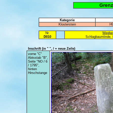
Grenz
Kategorie
Klosterstein
H9
Nr.
Wegbes
D010
Schlagbaumlinde, 
Inschrift
(in " ", / = neue Zeile)
vorne "C"
Abtsstab "B",
Seite "NO / 6
/ 1795",
hinten
Hirschstange