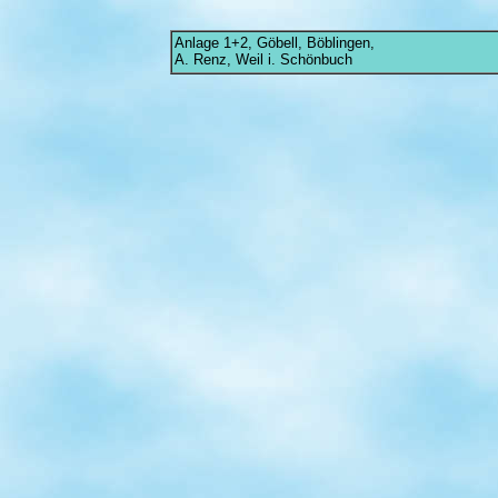
Anlage 1+2, Göbell, Böblingen,
A. Renz, Weil i. Schönbuch