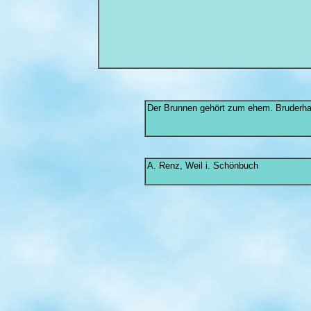
Der Brunnen gehört zum ehem. Bruderha
A. Renz, Weil i. Schönbuch