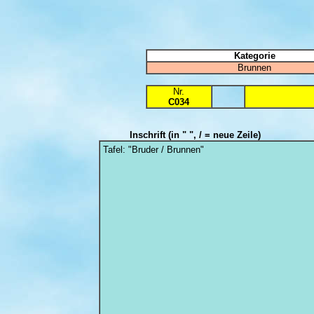
Kategorie
Brunnen
Nr.
C034
Inschrift
(in " ", / = neue Zeile)
Tafel: "Bruder / Brunnen"