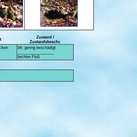
Zustand /
t
Zustandsbeschr.
ecken
bfr, gering beschädigt
_________________
leichter Fluß